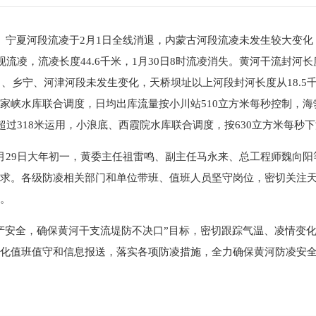
。宁夏河段流凌于2月1日全线消退，内蒙古河段流凌未发生较大变化，
凌，流凌长度44.6千米，1月30日8时流凌消失。黄河干流封河长度
、乡宁、河津河段未发生变化，天桥坝址以上河段封河长度从18.5千米
家峡水库联合调度，日均出库流量按小川站510立方米每秒控制，海勃
超过318米运用，小浪底、西霞院水库联合调度，按630立方米每秒
月29日大年初一，黄委主任祖雷鸣、副主任马永来、总工程师魏向
求。各级防凌相关部门和单位带班、值班人员坚守岗位，密切关注
战。
产安全，确保黄河干支流堤防不决口”目标，密切跟踪气温、凌情变
强化值班值守和信息报送，落实各项防凌措施，全力确保黄河防凌安