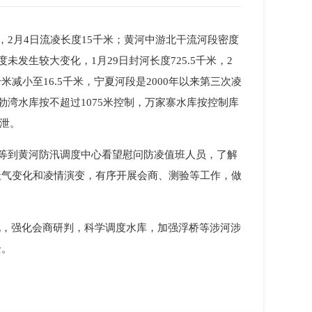
2月4日流凌长度15千米；黄河中游北干流河段密度
未发生较大变化，1月29日封河长度725.5千米，2
减小至16.5千米，宁夏河段是2000年以来第三次凌
湾水库按不超过1075米控制，万家寨水库按控制库
下泄。
阳等到黄河防汛调度中心看望慰问防凌值班人员，了解
天气变化和凌情演变，有序开展会商、测验等工作，做
化，强化会商研判，科学调度水库，加强浮桥等涉河涉
全。