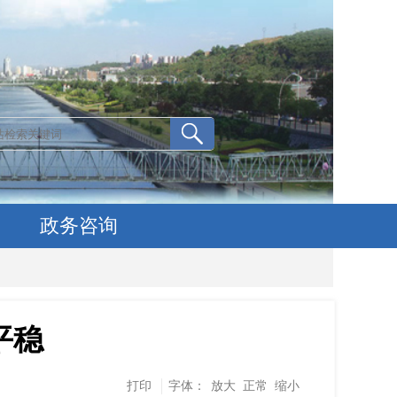
政务咨询
平稳
打印
字体：
放大
正常
缩小