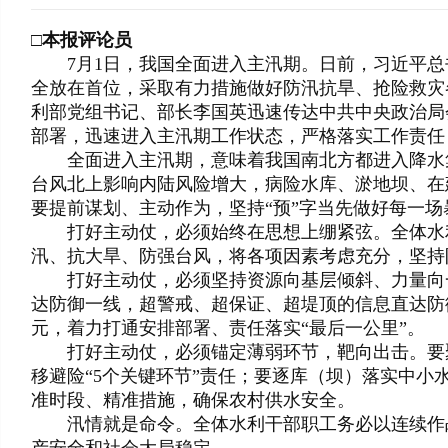
□
本报评论员
7月1日，我国全面进入主汛期。日前，习近平总
全放在首位，采取有力措施做好防汛抗旱、抢险救灾
利部党组书记、部长李国英迅速传达中共中央政治局
部署，迅速进入主汛期工作状态，严格落实工作责
全面进入主汛期，意味着我国南北方都进入降水集
台风北上影响内陆风险增大，病险水库、淤地坝、在
要提前谋划、主动作为，坚持“预”字当先做好每一
打好主动仗，必须始终在思想上绷紧弦。全体水利
汛、抗大旱、防强台风，将各项因素考虑充分，坚
打好主动仗，必须坚持资源向基层倾斜、力量向一
达防御一线，超警戒、超保证、超堤顶的信息直达防
元，着力打通安排部署、责任落实“最后一公里”。
打好主动仗，必须锚定薄弱环节，靶向出击。要聚
移避险“5个关键环节”责任；要逐库（坝）落实中
准时段、精准措施，确保农村供水安全。
汛情就是命令。全体水利干部职工务必以连续作战