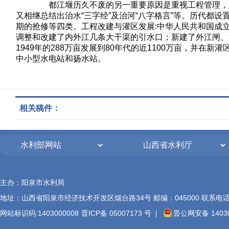
都江堰历久不废的另一重要原因是重视工程管理，严格执行
又相继总结出治水“三字经”及治河“八字格言”等。历代都
期的抢修等四类。工程改建与灌区发展:中华人民共和国成
调整和改建了内外江几条大干渠的引水口；新建了外江闸、
1949年的288万亩发展到80年代的近1100万亩，并
中小型水电站和扬水站。
相关稿件：
主办：阳泉市水利局
地址：山西省阳泉市经济技术开发区烟台路34号 邮编：045000 联系电话：(0
网站标识码:1403000008
晋ICP备 05007173 号
晋公网安备 14030