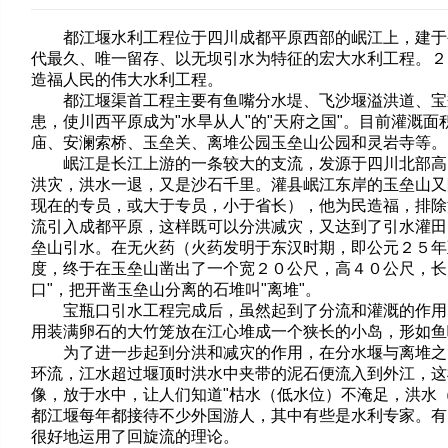
都江堰水利工程位于四川成都平原西部的岷江上，建于公
代最久、唯一留存、以无坝引水为特征的宏大水利工程。２
造福人民的伟大水利工程。
都江堰渠首工程主要有鱼嘴分水堤、飞沙堰溢洪道、宝瓶
患，使川西平原成为"水旱从人"的"天府之国"。目前灌溉
庙、安澜索桥、玉垒关、离堆公园玉垒山公园和灵岩寺等。
岷江是长江上游的一条较大的支流，发源于四川北部高山
洪灾，洪水一退，又是沙石千里。灌县岷江东岸的玉垒山又
现在的专员，或大于专员，小于省长），他为民造福，排除
流引入成都平原，这样既可以分洪减灾，又达到了引水灌田
垒山引水。在无火药（火药发明于东汉时期，即公元２５年
度，终于在玉垒山凿出了一个宽２０公尺，高４０公尺，长
口"，把开凿玉垒山分离的石堆叫"离堆"。
宝瓶口引水工程完成后，虽然起到了分流和灌溉的作用，
用装满卵石的大竹笼放在江心堆成一个狭长的小岛，形如鱼
为了进一步起到分洪和减灾的作用，在分水堰与离堆之间
环流，江水超过堰顶时洪水中夹带的泥石便流入到外江，这
像，放于水中，让人们知道"枯水（低水位）不淹足，洪水
都江堰每年都接待不少外国游人，其中有些是水利专家。有
很好地运用了回旋流的理论。